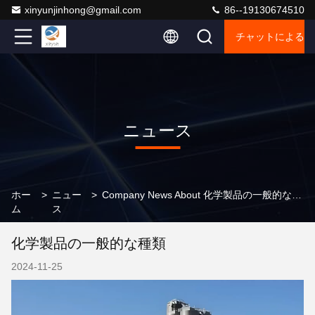
xinyunjinhong@gmail.com
86--19130674510
チャットによるご
ニュース
ホー
>
ニュー
>
Company News About 化学製品の一般的な種類
ム
ス
化学製品の一般的な種類
2024-11-25