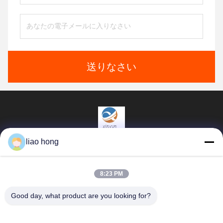
送りなさい
liao hong
Sichuan Xinyun Jinhong Technology Co., LTD
xinyunjinhong@gmail.com
8:23 PM
86--19130674510
Good day, what product are you looking for?
チェンデュー市 ウーホー地区 ジュロン道路16号