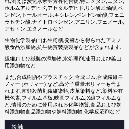
れ,例えば炭化水素や芳香化合物,特にメタン,エタン,
ホルムアルデヒド,アセタルデヒド,リン酸乙烯酸,ベ
ンゼン,トールオール,キシレン,ベンゼン硫酸,フェニ
ラセチン酸,ナイトロベンゼン,アニリン,フェノール,
アセトン,エタノールなど
生物化学製品には,生粉糖,発酵から得られたアミノ
酸食品添加物,抗生物質製薬製品などが含まれます.
繊維および紙製の添加物,水処理剤,油田および鉱山
用添加物など
また,合成樹脂やプラスチック,合成ゴム,合成繊維モ
ノマー (ポリマー) など,高分子重量ポリマーも含ま
れます.菌類殺菌剤繊維染料,皮革染料など,染料や有
機色素,フィルム基板,映画フィルム,X線フィルムな
ど,情報のために使用される化学物質,食品および飼
料添加物食品添加物や飼料添加物,化学反応剤など
接触