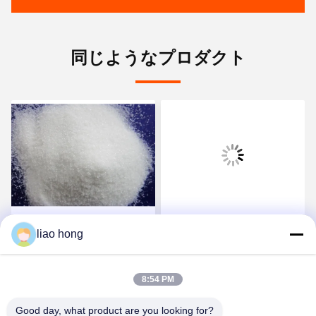
同じようなプロダクト
溶融点 249 から 251 C 下
有機および無機汚染物質
liao hong
水処理 化学品 ポリアルミ
の除去に不可欠な水溶性
ウム塩化物 懸浮固体を除
廃水浄化添加剤下水処理
去し,水処理の結果を保証
薬品
8:54 PM
お問い合わせ
お問い合わせ
Good day, what product are you looking for?