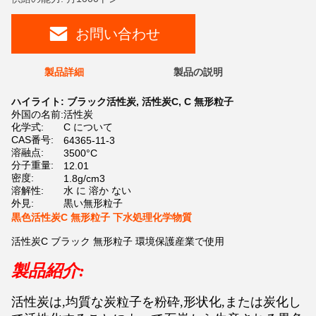
お問い合わせ
製品詳細
製品の説明
ハイライト:
ブラック活性炭
,
活性炭C
,
C 無形粒子
外国の名前:
活性炭
化学式:
C について
CAS番号:
64365-11-3
溶融点:
3500°C
分子重量:
12.01
密度:
1.8g/cm3
溶解性:
水 に 溶か ない
外見:
黒い無形粒子
黒色活性炭C 無形粒子 下水処理化学物質
活性炭C ブラック 無形粒子 環境保護産業で使用
製品紹介:
活性炭は,均質な炭粒子を粉砕,形状化,または炭化し