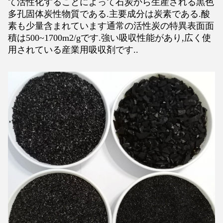
て活性化することによって石炭から生産される黒色
多孔固体炭性物質である.主要成分は炭素である.酸
素も少量含まれています通常の活性炭の特異表面面
積は500~1700m2/gです.強い吸収性能があり,広く使
用されている産業用吸収剤です..