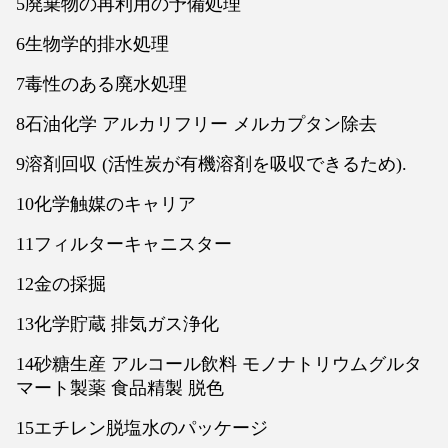
5廃棄物の再利用の予備処理
6生物学的排水処理
7毒性のある廃水処理
8石油化学 アルカリフリー メルカプタン除去
9溶剤回収 (活性炭が有機溶剤を吸収できるため).
10化学触媒のキャリア
11フィルターキャニスター
12金の採掘
13化学貯蔵 排気ガス浄化
14砂糖生産 アルコール飲料 モノナトリウムグルタ
マート製薬 食品精製 脱色
15エチレン脱塩水のパッケージ