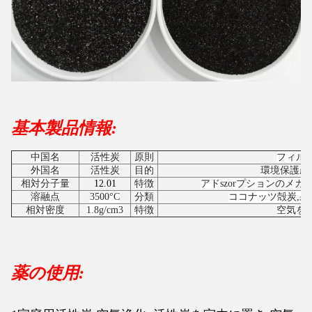
基本製品情報:
中国名
活性炭
原則
フィル
外国名
活性炭
目的
環境保護産
相対分子量
12.01
特徴
アドszorプションのメ
溶融点
3500°C
分類
ココナッツ殻炭,果
相対密度
1.8g/cm3
特徴
空気を
薬の使用: