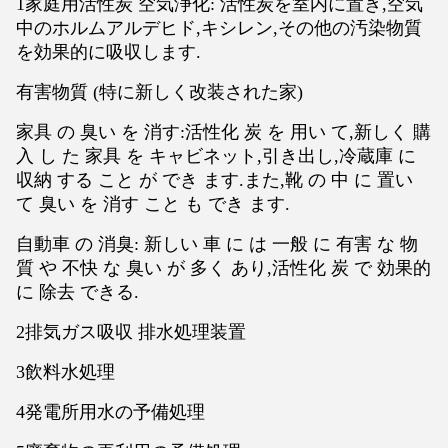
1家庭用活性炭 空気浄化: 活性炭を室内に置き,空気
中のホルムアルデヒド,キシレン,その他の汚染物質
を効果的に吸収します.
有害物質 (特に新しく改装された家)
家具 の 臭い を 消す:活性化 炭 を 用い て,新しく 購
入 し た 家具 を キャビネット,引き出し,冷蔵庫 に
収納 する こと が でき ます.また,靴 の 中 に 置い
て 臭い を 消す こと も でき ます.
自動車 の 消臭: 新しい 車 に は 一般 に 有害 な 物
質 や 不快 な 臭い が 多く あり,活性化 炭 で 効果的
に 除去 できる.
2排気ガス吸収 排水処理装置
3飲料水処理
4発電所用水の予備処理