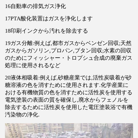
16自動車の排気ガス浄化
17PTA酸化装置はガスを浄化します
18印刷インクから汚れを除去する
19ガス分離:例えば,都市ガスからベンゼン回収;天然
ガスからガソリン,プロパン,ブタン回収;水素の回収
のためにフィッシャー・トロプシュ合成の廃棄ガス
処理に使用されるなど
20液体相吸着:例えば,砂糖産業では,活性炭吸着が砂
糖溶液の色を消すために使用されます.化学産業に
おける有機物質の色を消すために活性炭を使用する
電気塗装の表面の質を確保し,廃水からフェノルを
除去するために活性炭を使用した電圧塗装浴で有機
汚染物の浄化.