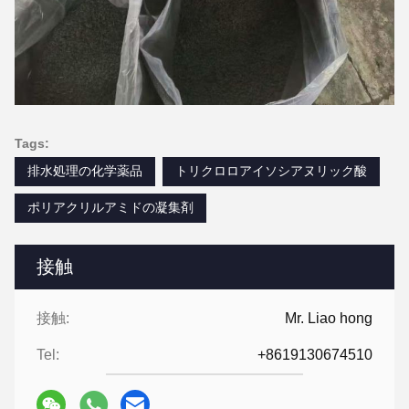
Tags:
排水処理の化学薬品
トリクロロアイソシアヌリック酸
ポリアクリルアミドの凝集剤
接触
接触:
Mr. Liao hong
Tel:
+8619130674510