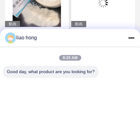
動画
動画
NaHSO3 安価な無機原材
NaHSO3 無機原料 漂白お
liao hong
料 漂白および保存用ナト
よび化学合成用ナトリウ
リウムビサルフィート
ムビスルフィート
8:25 AM
お問い合わせ
お問い合わせ
Good day, what product are you looking for?
Sichuan Xinyun Jinhong Technology Co., LTD
xinyunjinhong@gmail.com
86--19130674510