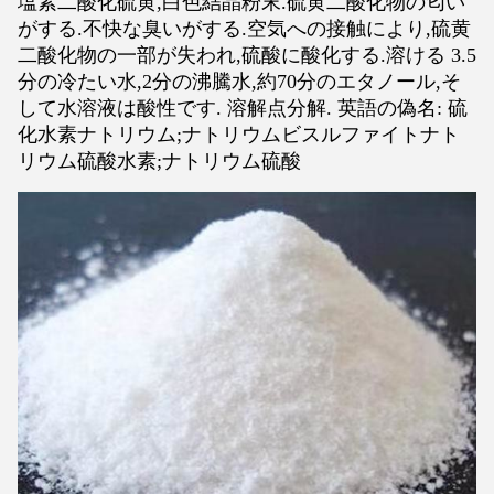
塩素二酸化硫黄,白色結晶粉末.硫黄二酸化物の匂い
がする.不快な臭いがする.空気への接触により,硫黄
二酸化物の一部が失われ,硫酸に酸化する.溶ける 3.5
分の冷たい水,2分の沸騰水,約70分のエタノール,そ
して水溶液は酸性です. 溶解点分解. 英語の偽名: 硫
化水素ナトリウム;ナトリウムビスルファイトナト
リウム硫酸水素;ナトリウム硫酸