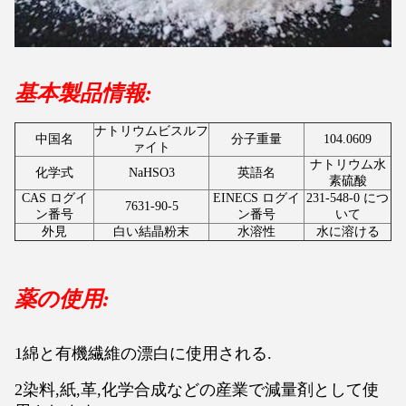
基本製品情報:
ナトリウムビスルフ
中国名
分子重量
104.0609
ァイト
ナトリウム水
化学式
NaHSO3
英語名
素硫酸
CAS ログイ
EINECS ログイ
231-548-0 につ
7631-90-5
ン番号
ン番号
いて
外見
白い結晶粉末
水溶性
水に溶ける
薬の使用:
1綿と有機繊維の漂白に使用される.
2染料,紙,革,化学合成などの産業で減量剤として使