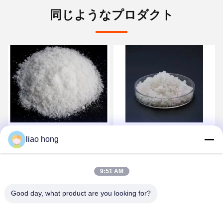
同じようなプロダクト
水に溶けやすい酸化剤粉
密度 211 Gcm3 化学酸化
liao hong
末、水に溶けやすい、白
剤 成分 硝酸カリウム
色結晶性粉末、工業用化
KNO3 工業用途および化
学品の製造・加工に最適
学プロセス用組成物
9:51 AM
お問い合わせ
お問い合わせ
Good day, what product are you looking for?