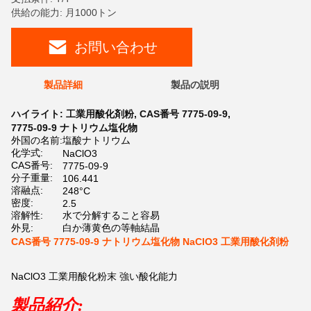
供給の能力: 月1000トン
お問い合わせ
製品詳細
製品の説明
ハイライト:
工業用酸化剤粉
,
CAS番号 7775-09-9
,
7775-09-9 ナトリウム塩化物
外国の名前:
塩酸ナトリウム
化学式:
NaClO3
CAS番号:
7775-09-9
分子重量:
106.441
溶融点:
248°C
密度:
2.5
溶解性:
水で分解すること容易
外見:
白か薄黄色の等軸結晶
CAS番号 7775-09-9 ナトリウム塩化物 NaClO3 工業用酸化剤粉
NaClO3 工業用酸化粉末 強い酸化能力
製品紹介: