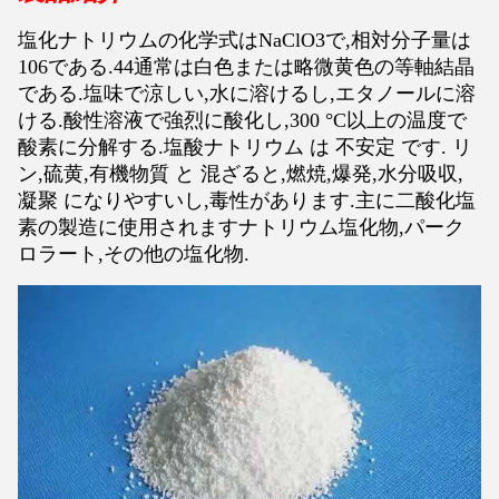
塩化ナトリウムの化学式はNaClO3で,相対分子量は
106である.44通常は白色または略微黄色の等軸結晶
である.塩味で涼しい,水に溶けるし,エタノールに溶
ける.酸性溶液で強烈に酸化し,300 °C以上の温度で
酸素に分解する.塩酸ナトリウム は 不安定 です. リ
ン,硫黄,有機物質 と 混ざると,燃焼,爆発,水分吸収,
凝聚 になりやすいし,毒性があります.主に二酸化塩
素の製造に使用されますナトリウム塩化物,パーク
ロラート,その他の塩化物.