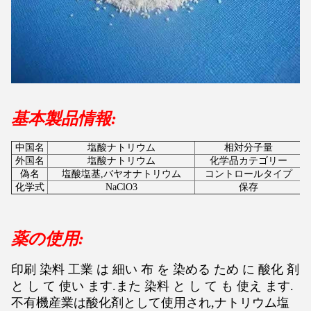
基本製品情報:
中国名
塩酸ナトリウム
相対分子量
外国名
塩酸ナトリウム
化学品カテゴリー
偽名
塩酸塩基,バヤオナトリウム
コントロールタイプ
化学式
NaClO3
保存
薬の使用:
印刷 染料 工業 は 細い 布 を 染める ため に 酸化 剤
と し て 使い ます.また 染料 と し て も 使え ます.
不有機産業は酸化剤として使用され,ナトリウム塩